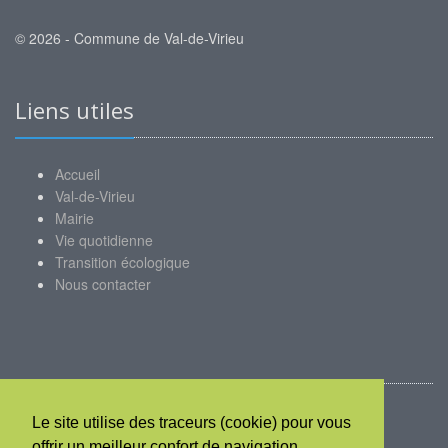
© 2026 - Commune de Val-de-Virieu
Liens utiles
Accueil
Val-de-Virieu
Mairie
Vie quotidienne
Transition écologique
Nous contacter
Mon compte
Le site utilise des traceurs (cookie) pour vous
Mentions légales
offrir un meilleur confort de navigation