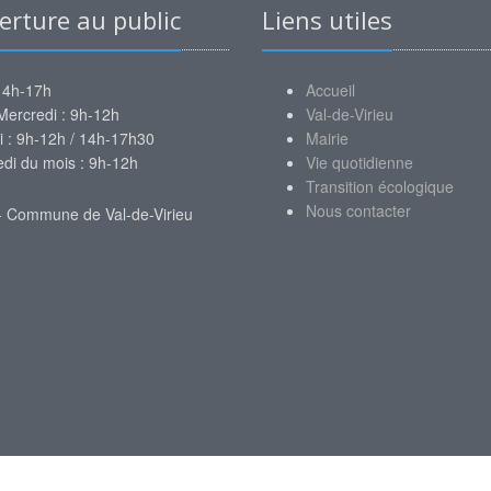
rture au public
Liens utiles
14h-17h
Accueil
Mercredi : 9h-12h
Val-de-Virieu
i : 9h-12h / 14h-17h30
Mairie
i du mois : 9h-12h
Vie quotidienne
Transition écologique
Nous contacter
- Commune de Val-de-Virieu