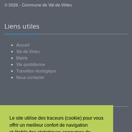
© 2026 - Commune de Val-de-Virieu
Liens utiles
Accueil
Val-de-Virieu
Mairie
Vie quotidienne
Transition écologique
Nous contacter
Mon compte
Le site utilise des traceurs (cookie) pour vous
Mentions légales
offrir un meilleur confort de navigation
Politique de confidentialité