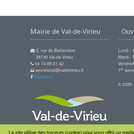
Mairie de Val-de-Virieu
Ouve
2, rue de Barbeniere
Lundi : 
38730 Val-de-Virieu
Mardi - 
04 74 88 21 42
Vendred
er
secretariat@valdevirieu.fr
1
samed
Facebook
© 2026 
Le site utilise des traceurs (cookie) pour vous offrir un meil