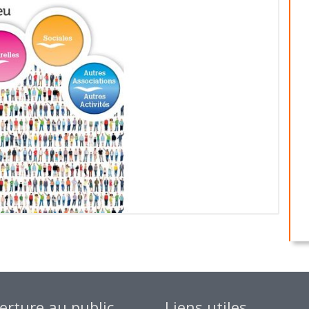
rture au public
Liens utiles