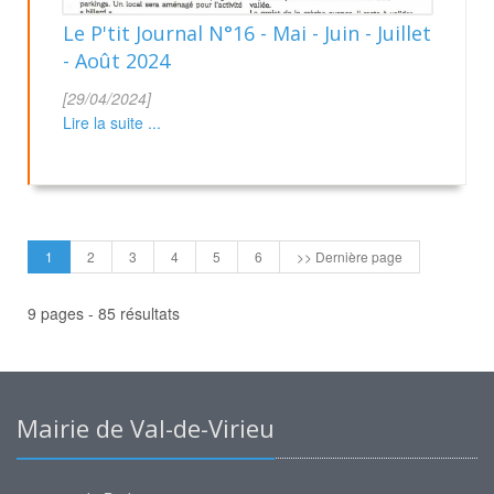
Le P'tit Journal N°16 - Mai - Juin - Juillet
- Août 2024
[29/04/2024]
Lire la suite ...
(Page
1
2
3
4
5
6
>> Dernière page
courante)
9 pages - 85 résultats
Mairie de Val-de-Virieu